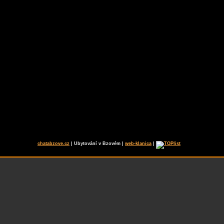
chatabzove.cz
| Ubytování v Bzovém |
web-klanica
|