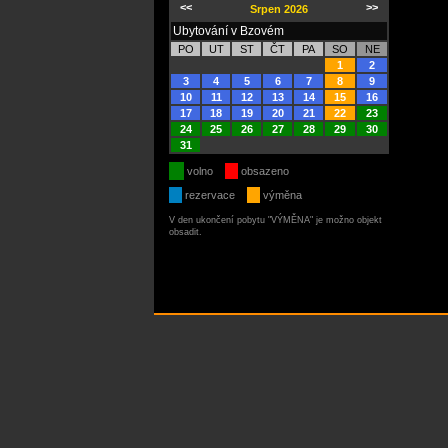
<<
>>
Srpen 2026
Ubytování v Bzovém
PO
UT
ST
ČT
PA
SO
NE
1
2
3
4
5
6
7
8
9
10
11
12
13
14
15
16
17
18
19
20
21
22
23
24
25
26
27
28
29
30
31
volno
obsazeno
rezervace
výměna
V den ukončení pobytu "VÝMĚNA" je možno objekt
obsadit.