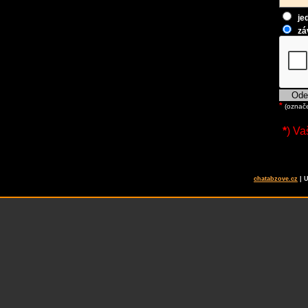
je
zá
*
(označe
*
) V
chatabzove.cz
| 