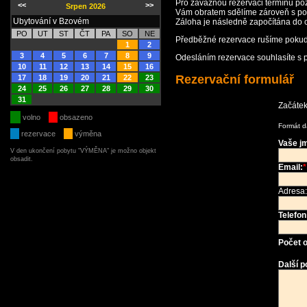
Pro závaznou rezervaci termínu po
<<
>>
Srpen 2026
Vám obratem sdělíme zároveň s po
Ubytování v Bzovém
Záloha je následně započítána do 
PO
UT
ST
ČT
PA
SO
NE
Předběžné rezervace rušíme pokud
1
2
3
4
5
6
7
8
9
Odesláním rezervace souhlasíte s 
10
11
12
13
14
15
16
Rezervační formulář
17
18
19
20
21
22
23
24
25
26
27
28
29
30
31
Začátek
volno
obsazeno
Formát d
rezervace
výměna
Vaše j
V den ukončení pobytu "VÝMĚNA" je možno objekt
obsadit.
Email:
*
Adresa:
Telefon
Počet 
Další 