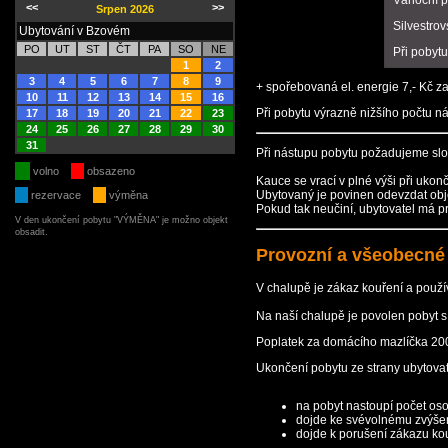
Vánoční p
<<
>>
Srpen 2026
Silvestrov
Ubytování v Bzovém
PO
UT
ST
ČT
PA
SO
NE
Při pobytu
1
2
3
4
5
6
7
8
9
+ spořebovaná el. energie 7,- Kč z
10
11
12
13
14
15
16
Při pobytu výrazně nižšího počtu n
17
18
19
20
21
22
23
24
25
26
27
28
29
30
31
Při nástupu pobytu požadujeme slož
volno
obsazeno
Kauce se vrací v plné výši při uko
Ubytovaný je povinen odevzdat objek
rezervace
výměna
Pokud tak neučiní, ubytovatel má p
V den ukončení pobytu "VÝMĚNA" je možno objekt
obsadit.
Provozní a všeobecné
V chalupě je zákaz kouření a použí
Na naší chalupě je povolen pobyt 
Poplatek za domácího mazlíčka 200
Ukončení pobytu ze strany ubytovat
na pobyt nastoupí počet oso
dojde ke svévolnému zvýše
dojde k porušení zákazu ko