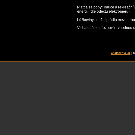
Platba za pobyt, kauce a rekreační
energii (dle odečtu elektroměru).
Lůžkoviny a ložní prádlo mezi turnu
V chalupě se přezouvá - vhodnou o
chatabzove.cz
| 