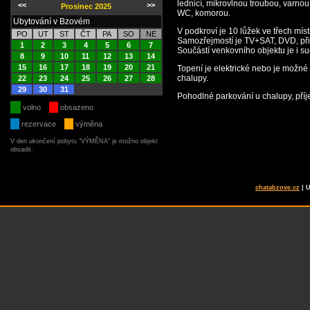
lednicí, mikrovlnou troubou, varn
<<
>>
Prosinec 2025
WC, komorou.
Ubytování v Bzovém
V podkroví je 10 lůžek ve třech mí
PO
UT
ST
ČT
PA
SO
NE
Samozřejmostí je TV+SAT, DVD, přip
1
2
3
4
5
6
7
Součástí venkovního objektu je i 
8
9
10
11
12
13
14
15
16
17
18
19
20
21
Topení je elektrické nebo je možné
chalupy.
22
23
24
25
26
27
28
29
30
31
Pohodlné parkování u chalupy, příj
volno
obsazeno
rezervace
výměna
V den ukončení pobytu "VÝMĚNA" je možno objekt
obsadit.
chatabzove.cz
| 